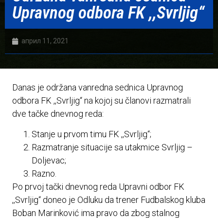
Upravnog odbora FK ,,Svrljig“
април 11, 2021
Danas je održana vanredna sednica Upravnog
odbora FK ,,Svrljig“ na kojoj su članovi razmatrali
dve tačke dnevnog reda:
Stanje u prvom timu FK ,,Svrljig“;
Razmatranje situacije sa utakmice Svrljig –
Doljevac;
Razno.
Po prvoj tački dnevnog reda Upravni odbor FK
,,Svrljig“ doneo je Odluku da trener Fudbalskog kluba
Boban Marinković ima pravo da zbog stalnog