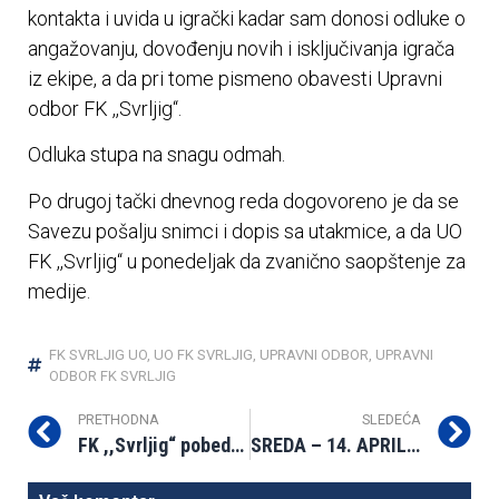
kontakta i uvida u igrački kadar sam donosi odluke o
angažovanju, dovođenju novih i isključivanja igrača
iz ekipe, a da pri tome pismeno obavesti Upravni
odbor FK ,,Svrljig“.
Odluka stupa na snagu odmah.
Po drugoj tački dnevnog reda dogovoreno je da se
Savezu pošalju snimci i dopis sa utakmice, a da UO
FK ,,Svrljig“ u ponedeljak da zvanično saopštenje za
medije.
FK SVRLJIG UO
,
UO FK SVRLJIG
,
UPRAVNI ODBOR
,
UPRAVNI
ODBOR FK SVRLJIG
PRETHODNA
SLEDEĆA
FK ,,Svrljig“ pobedio prvoplasirani ,,Doljevac“
SREDA – 14. APRIL: PALILULA – FK SVRLJIG