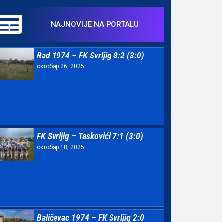
NAJNOVIJE NA PORTALU
Rad 1974 – FK Svrljig 8:2 (3:0)
октобар 26, 2025
FK Svrljig – Taskovići 7:1 (3:0)
октобар 18, 2025
Baličevac 1974 – FK Svrljig 2:0