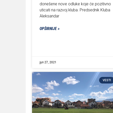
donešene nove odluke koje će pozitivno
uticati na razvoj kluba. Predsednik Kluba
Aleksandar
OPŠIRNIJE »
јул 27, 2021
VESTI