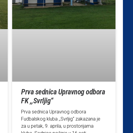
Prva sednica Upravnog odbora
FK ,,Svrljig“
Prva sednica Upravnog odbora
Fudbalskog kluba ,,Svrljig“ zakazana je
za u petak, 9. aprila, u prostorijama