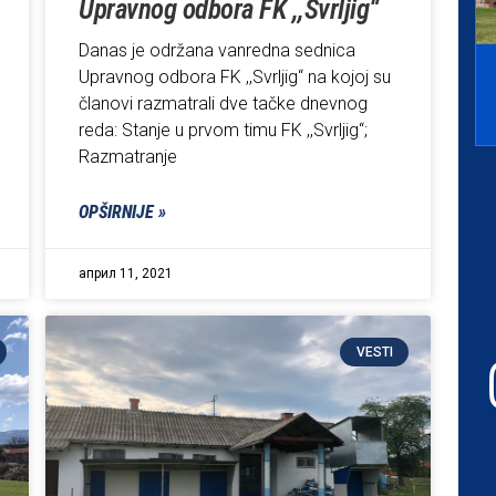
Upravnog odbora FK ,,Svrljig“
Danas je održana vanredna sednica
Upravnog odbora FK ,,Svrljig“ na kojoj su
članovi razmatrali dve tačke dnevnog
reda: Stanje u prvom timu FK ,,Svrljig“;
Razmatranje
OPŠIRNIJE »
април 11, 2021
VESTI