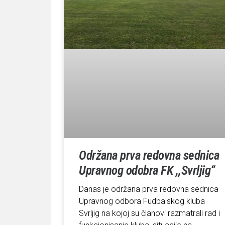
Održana prva redovna sednica
Upravnog odobra FK ,,Svrljig“
Danas je održana prva redovna sednica
Upravnog odbora Fudbalskog kluba
Svrljig na kojoj su članovi razmatrali rad i