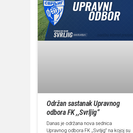
Održan sastanak Upravnog
odbora FK ,,Svrljig”
Danas je održana nova sednica
Upravnog odbora FK ,,Svrljig” na kojoj su