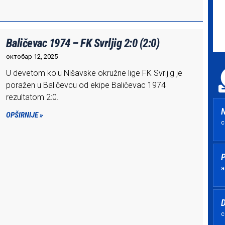
Baličevac 1974 – FK Svrljig 2:0 (2:0)
октобар 12, 2025
U devetom kolu Nišavske okružne lige FK Svrljig je
poražen u Baličevcu od ekipe Baličevac 1974
rezultatom 2:0.
N
OPŠIRNIJE »
с
P
а
D
с