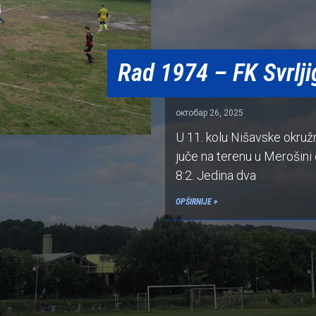
Rad 1974 – FK Svrljig
октобар 26, 2025
U 11. kolu Nišavske okružn
juče na terenu u Merošini
8:2. Jedina dva
OPŠIRNIJE »