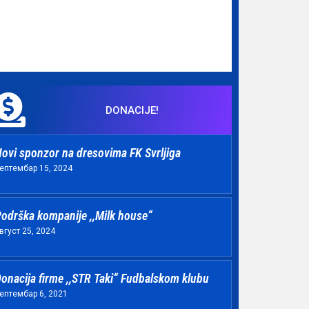
DONACIJE!
ovi sponzor na dresovima FK Svrljiga
ептембар 15, 2024
odrška kompanije ,,Milk house“
вгуст 25, 2024
onacija firme ,,STR Taki“ Fudbalskom klubu
ептембар 6, 2021