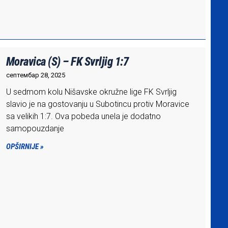
Moravica (S) – FK Svrljig 1:7
септембар 28, 2025
U sedmom kolu Nišavske okružne lige FK Svrljig
slavio je na gostovanju u Subotincu protiv Moravice
sa velikih 1:7. Ova pobeda unela je dodatno
samopouzdanje
OPŠIRNIJE »