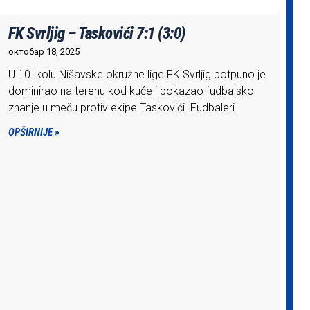
FK Svrljig – Taskovići 7:1 (3:0)
октобар 18, 2025
U 10. kolu Nišavske okružne lige FK Svrljig potpuno je
dominirao na terenu kod kuće i pokazao fudbalsko
znanje u meču protiv ekipe Taskovići. Fudbaleri
OPŠIRNIJE »