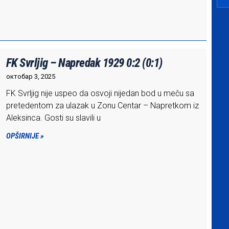
FK Svrljig – Napredak 1929 0:2 (0:1)
октобар 3, 2025
FK Svrljig nije uspeo da osvoji nijedan bod u meču sa
pretedentom za ulazak u Zonu Centar – Napretkom iz
Aleksinca. Gosti su slavili u
OPŠIRNIJE »