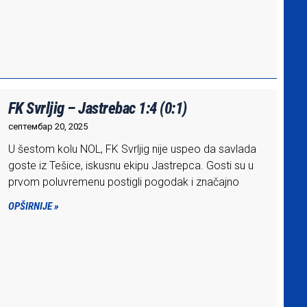
FK Svrljig – Jastrebac 1:4 (0:1)
септембар 20, 2025
U šestom kolu NOL, FK Svrljig nije uspeo da savlada
goste iz Tešice, iskusnu ekipu Jastrepca. Gosti su u
prvom poluvremenu postigli pogodak i značajno
OPŠIRNIJE »