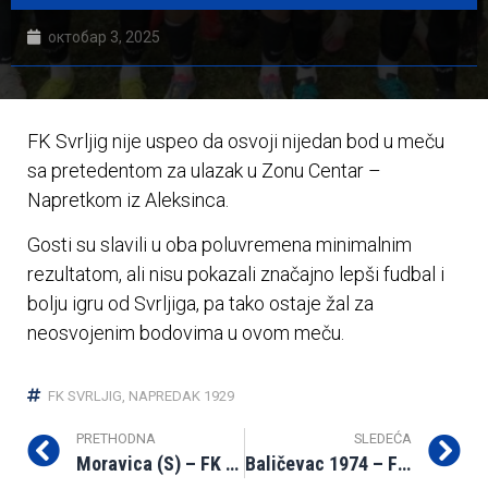
октобар 3, 2025
FK Svrljig nije uspeo da osvoji nijedan bod u meču
sa pretedentom za ulazak u Zonu Centar –
Napretkom iz Aleksinca.
Gosti su slavili u oba poluvremena minimalnim
rezultatom, ali nisu pokazali značajno lepši fudbal i
bolju igru od Svrljiga, pa tako ostaje žal za
neosvojenim bodovima u ovom meču.
FK SVRLJIG
,
NAPREDAK 1929
PRETHODNA
SLEDEĆA
Moravica (S) – FK Svrljig 1:7
Baličevac 1974 – FK Svrljig 2:0 (2:0)