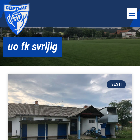
uo fk svrljig
VESTI