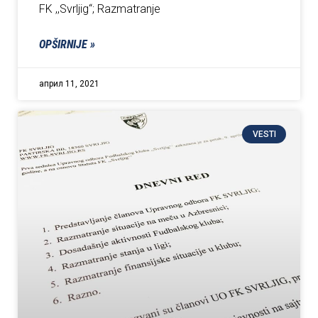
FK ,,Svrljig“; Razmatranje
OPŠIRNIJE »
април 11, 2021
VESTI