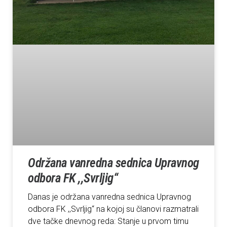
Održana vanredna sednica Upravnog
odbora FK ,,Svrljig“
Danas je održana vanredna sednica Upravnog
odbora FK ,,Svrljig“ na kojoj su članovi razmatrali
dve tačke dnevnog reda: Stanje u prvom timu