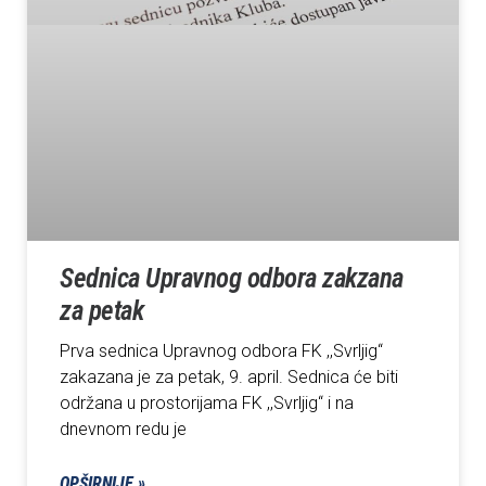
Sednica Upravnog odbora zakzana
za petak
Prva sednica Upravnog odbora FK ,,Svrljig“
zakazana je za petak, 9. april. Sednica će biti
održana u prostorijama FK ,,Svrljig“ i na
dnevnom redu je
OPŠIRNIJE »