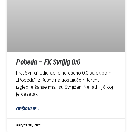
Pobeda – FK Svrljig 0:0
FK ,,Svrljig“ odigrao je nerešeno 0:0 sa ekipom
,,Pobeda“ iz Rusne na gostujućem terenu. Tri
izgledne šanse imali su Svrljižani Nenad Ilijić koji
je desetak
OPŠIRNIJE »
август 30, 2021