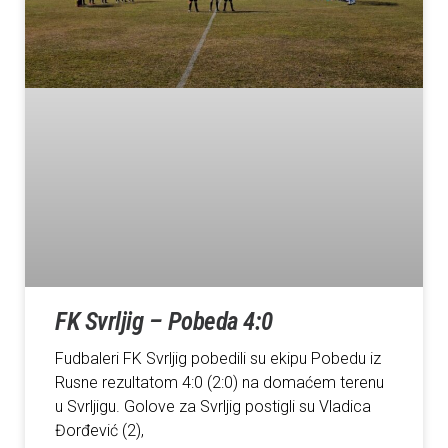
FK Svrljig – Pobeda 4:0
Fudbaleri FK Svrljig pobedili su ekipu Pobedu iz
Rusne rezultatom 4:0 (2:0) na domaćem terenu
u Svrljigu. Golove za Svrljig postigli su Vladica
Đorđević (2),