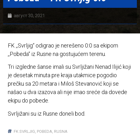
август 30, 2021
FK ,,Svrljig“ odigrao je nerešeno 0:0 sa ekipom
,,Pobeda“ iz Rusne na gostujućem terenu.
Tri izgledne šanse imali su Svrljižani Nenad Ilijić koji
je desetak minuta pre kraja utakmice pogodio
prečku sa 20 metara i Miloš Stevanović koji se
našao u dva izazova ali nije imao sreće da dovede
ekipu do pobede.
Svrljižani su iz Rusne doneli bod.
FK SVRLJIG
,
POBEDA
,
RUSNA