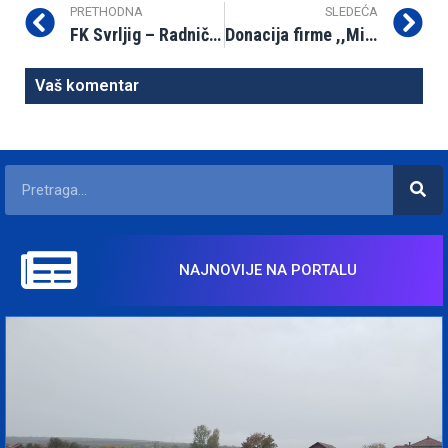
PRETHODNA
SLEDEĆA
FK Svrljig – Radnički 1924 2:0 (0:0)
Donacija firme ,,Milk House“ Fudbalskom klubu
Vaš komentar
NAJNOVIJE NA PORTALU