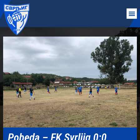
Pobeda – FK Svrljig 0:0