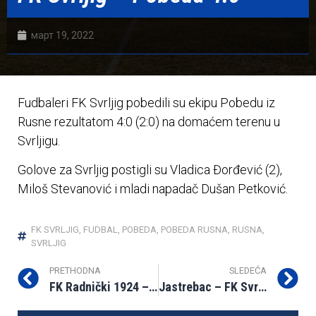
март 19, 2022
Fudbaleri FK Svrljig pobedili su ekipu Pobedu iz
Rusne rezultatom 4:0 (2:0) na domaćem terenu u
Svrljigu.
Golove za Svrljig postigli su Vladica Đorđević (2),
Miloš Stevanović i mladi napadač Dušan Petković.
FK SVRLJIG
,
FUDBAL
,
POBEDA
,
POBEDA RUSNA
,
RUSNA
,
SVRLJIG
PRETHODNA
SLEDEĆA
FK Radnički 1924 – FK Svrljig 0:1
Jastrebac – FK Svrljig 1:3 (1:2)