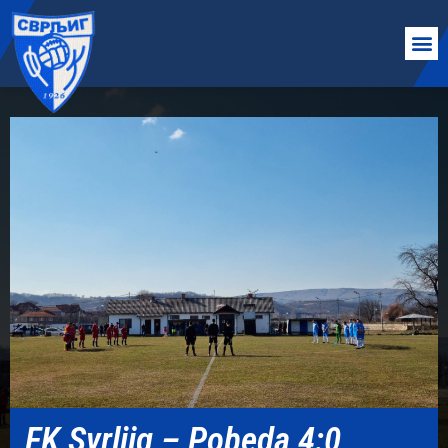
FK Svrljig – Pobeda 4:0