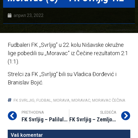
април 23, 2022
Fudbaleri FK ,,Svrljig” u 22. kolu Nišavske okružne
lige pobedili su ,,Moravac” iz Čečine rezultatom 2:1
(1:1).
Strelci za FK ,,Svrljig“ bili su Vladica Đorđević i
Branislav Bojić.
FK SVRLJIG
,
FUDBAL
,
MORAVA
,
MORAVAC
,
MORAVAC ČEČINA
PRETHODNA
SLEDEĆA
FK Svrljig – Palilula 7:1
FK Svrljig – Zemljoradnik 3:0
Vaš komentar