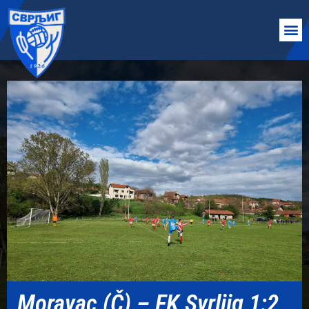
Moravac (Č) – FK Svrljig 1:2