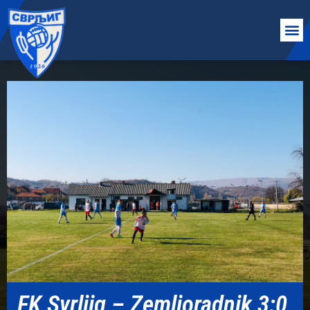
FK Svrljig – Zemljoradnik 3:0