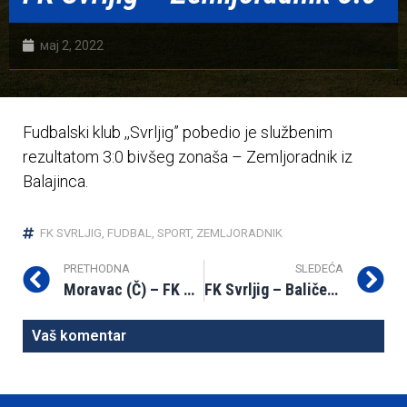
мај 2, 2022
Fudbalski klub ,,Svrljig” pobedio je službenim
rezultatom 3:0 bivšeg zonaša – Zemljoradnik iz
Balajinca.
FK SVRLJIG
,
FUDBAL
,
SPORT
,
ZEMLJORADNIK
PRETHODNA
SLEDEĆA
Moravac (Č) – FK Svrljig 1:2
FK Svrljig – Baličevac 8:1
Vaš komentar