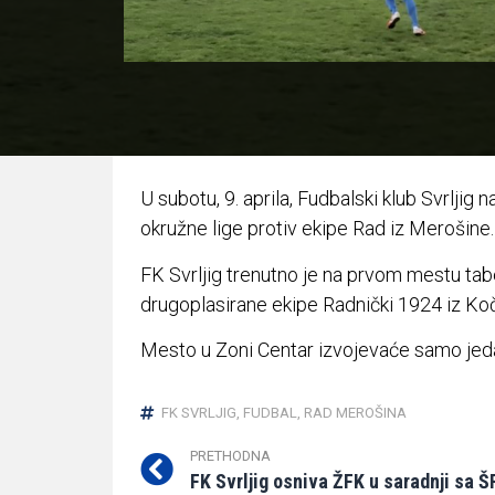
U subotu, 9. aprila, Fudbalski klub Svrlji
okružne lige protiv ekipe Rad iz Merošine.
FK Svrljig trenutno je na prvom mestu tab
drugoplasirane ekipe Radnički 1924 iz Ko
Mesto u Zoni Centar izvojevaće samo jeda
FK SVRLJIG
,
FUDBAL
,
RAD MEROŠINA
PRETHODNA