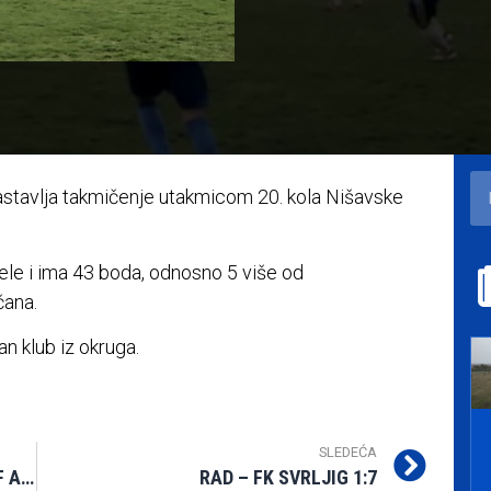
g nastavlja takmičenje utakmicom 20. kola Nišavske
ele i ima 43 boda, odnosno 5 više od
čana.
n klub iz okruga.
SLEDEĆA
FK Svrljig osniva ŽFK u saradnji sa ŠF Aca Menta
RAD – FK SVRLJIG 1:7