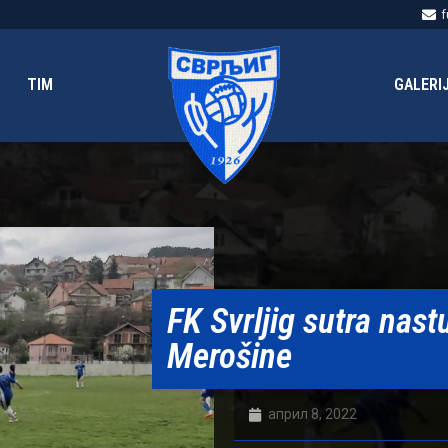
f
TIM
GALERI
FK Svrljig sutra nast
Merošine
април 8, 2022