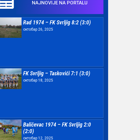
NAJNOVIJE NA PORTALU
Rad 1974 – FK Svrljig 8:2 (3:0)
октобар 26, 2025
FK Svrljig – Taskovići 7:1 (3:0)
октобар 18, 2025
Baličevac 1974 – FK Svrljig 2:0
(2:0)
октобар 12, 2025