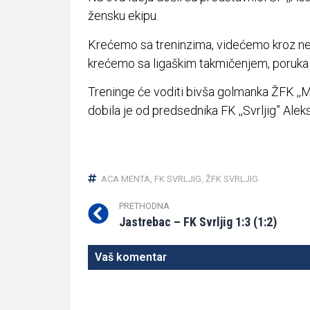
žensku ekipu.
Krećemo sa treninzima, videćemo kroz ne
krećemo sa ligaškim takmičenjem, poruka 
Treninge će voditi bivša golmanka ŽFK ,,M
dobila je od predsednika FK ,,Svrljig” Ale
ACA MENTA
,
FK SVRLJIG
,
ŽFK SVRLJIG
PRETHODNA
Jastrebac – FK Svrljig 1:3 (1:2)
Vaš komentar