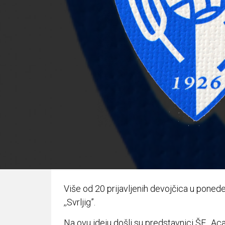
Više od 20 prijavljenih devojčica u ponedel
,,Svrljig”.
Na ovu ideju došli su predstavnici ŠF ,,Aca 