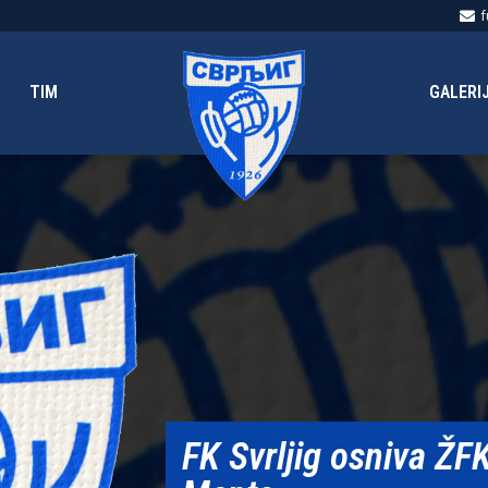
f
TIM
GALERI
FK Svrljig osniva ŽF