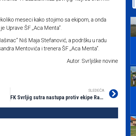
koliko meseci kako stojimo sa ekipom, a onda
je Uprave ŠF ,,Aca Menta”.
ašinac” Niš Maja Stefanović, a podršku u radu
ksandra Mentovića i trenera ŠF ,,Aca Menta”.
Autor: Svrljiške novine
SLEDEĆA
FK Svrljig sutra nastupa protiv ekipe Rad iz Merošine