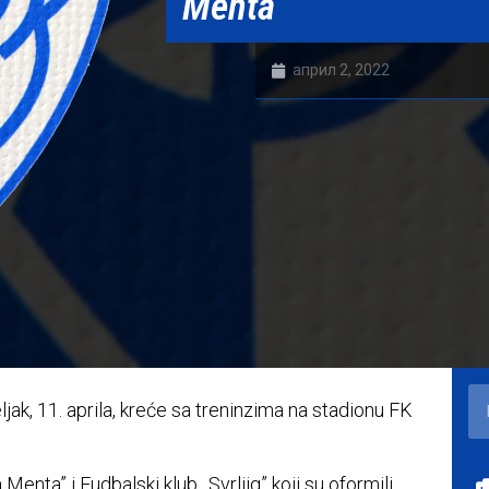
Menta
април 2, 2022
jak, 11. aprila, kreće sa treninzima na stadionu FK
Menta” i Fudbalski klub ,,Svrljig” koji su oformili