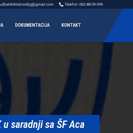
udbalskiklubsvrljig@gmail.com
Telefon: 062 88 09 099
JA
DOKUMENTACIJA
KONTAKT
K u saradnji sa ŠF Aca