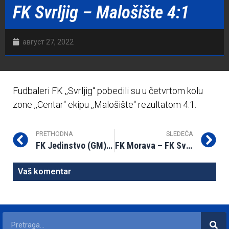
FK Svrljig – Malošište 4:1
август 27, 2022
Fudbaleri FK ,,Svrljig“ pobedili su u četvrtom kolu
zone ,,Centar“ ekipu ,,Malošište“ rezultatom 4:1.
PRETHODNA
SLEDEĆA
FK Jedinstvo (GM) – FK Svrljig 0:1
FK Morava – FK Svrljig 3:1 (0:1)
Vaš komentar