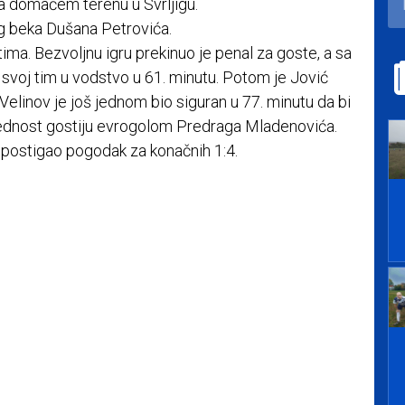
a domaćem terenu u Svrljigu.
g beka Dušana Petrovića.
ma. Bezvoljnu igru prekinuo je penal za goste, a sa
 svoj tim u vodstvo u 61. minutu. Potom je Jović
Velinov je još jednom bio siguran u 77. minutu da bi
prednost gostiju evrogolom Predraga Mladenovića.
v postigao pogodak za konačnih 1:4.