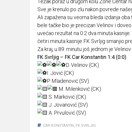
Težak poraz u drugom kolu Zone Centar n
Sve je krenulo po zlu nakon povrede naše
Ali zapažena su veoma bleda izdanja oba ti
bele tačke bio je precizan Velinov i doveo
uvećao rezultat na 0:2 dva minuta kasnije. 
četiri minuta kasnije FK Svrljig smanjio 
Za kraj, u 89. minutu još jednom je Velino
FK Svrljig – FK Car Konstantin 1:4 (0:0)
D. Velinov (CK)
I. Jović (CK)
P. Mladenović (SV)
M. Milenković (CK)
S. Marković (CK)
J. Jovanović (SV)
A. Prvulović (SV)
CAR KONSTANTIN
,
FK SVRLJIG