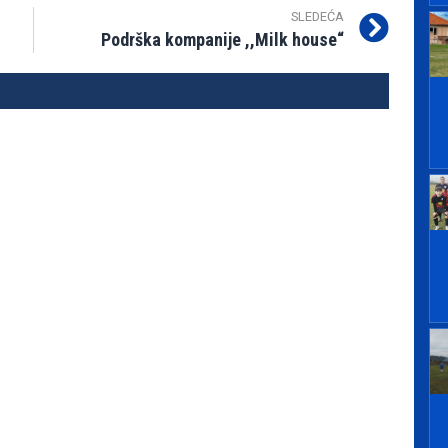
SLEDEĆA
Podrška kompanije ,,Milk house“