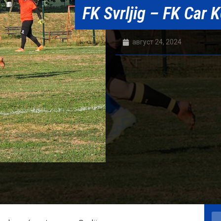
FK Svrljig – FK Car K
август 24, 2024