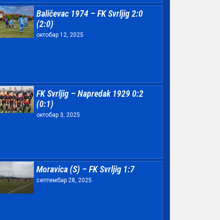
Baličevac 1974 – FK Svrljig 2:0
(2:0)
октобар 12, 2025
FK Svrljig – Napredak 1929 0:2
(0:1)
октобар 3, 2025
Moravica (S) – FK Svrljig 1:7
септембар 28, 2025