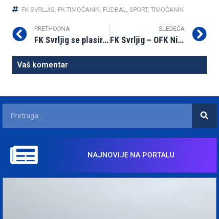
FK SVRLJIG
,
FK TIMOČANIN
,
FUDBAL
,
SPORT
,
TIMOČANIN
PRETHODNA
SLEDEĆA
FK Svrljig se plasirao u Zonu centar
FK Svrljig – OFK Niš 0:0
Vaš komentar
NAJNOVIJE NA PORTALU