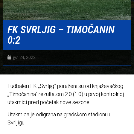
FK SVRLJIG – TIMOČANIN
0:2
јул 24, 2022
Fudbaleri FK ,,Svrljig” poraženi su od knjaževačkog
,,Timočanina” rezultatom 2:0 (1:0) u prvoj kontrolnoj
utakmici pred početak nove sezone.
Utakmica je odigrana na gradskom stadionu u
Svrljigu.