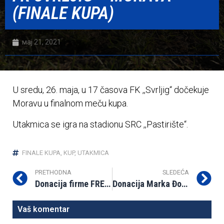
(FINALE KUPA)
мај 21, 2021
U sredu, 26. maja, u 17 časova FK ,,Svrljig“ dočekuje
Moravu u finalnom meču kupa.
Utakmica se igra na stadionu SRC ,,Pastirište“.
FINALE KUPA
,
KUP
,
UTAKMICA
PRETHODNA
SLEDEĆA
Donacija firme FREE SELECTION
Donacija Marka Đokića Fudbalskom klubu
Vaš komentar