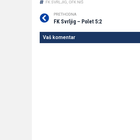
FK SVRLJIG
,
OFK NIŠ
PRETHODNA
FK Svrljig – Polet 5:2
Vaš komentar