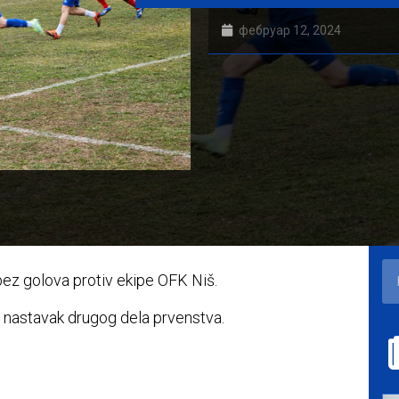
фебруар 12, 2024
bez golova protiv ekipe OFK Niš.
a nastavak drugog dela prvenstva.