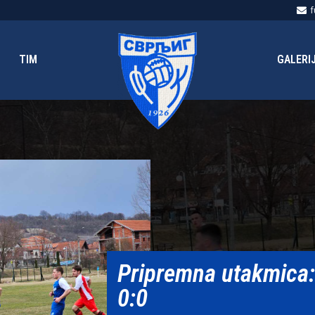
f
TIM
GALERI
Pripremna utakmica: 
0:0