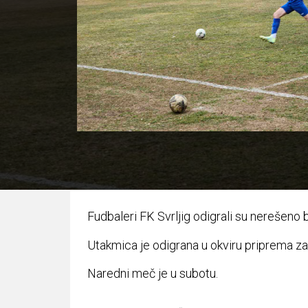
Fudbaleri FK Svrljig odigrali su nerešeno 
Utakmica je odigrana u okviru priprema z
Naredni meč je u subotu.