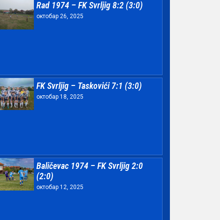
Rad 1974 – FK Svrljig 8:2 (3:0)
октобар 26, 2025
FK Svrljig – Taskovići 7:1 (3:0)
октобар 18, 2025
Baličevac 1974 – FK Svrljig 2:0
(2:0)
октобар 12, 2025