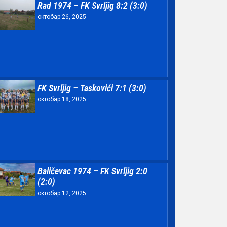
Rad 1974 – FK Svrljig 8:2 (3:0)
октобар 26, 2025
FK Svrljig – Taskovići 7:1 (3:0)
октобар 18, 2025
Baličevac 1974 – FK Svrljig 2:0
(2:0)
октобар 12, 2025