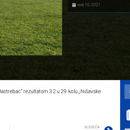
мај 10, 2021
,Jastrebac“ rezultatom 3:2 u 29. kolu ,,Nišavske
SLEDEĆA