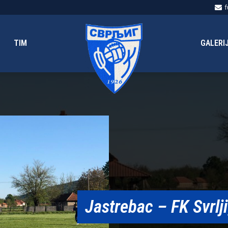
f
TIM
GALERI
Jastrebac – FK Svrlji