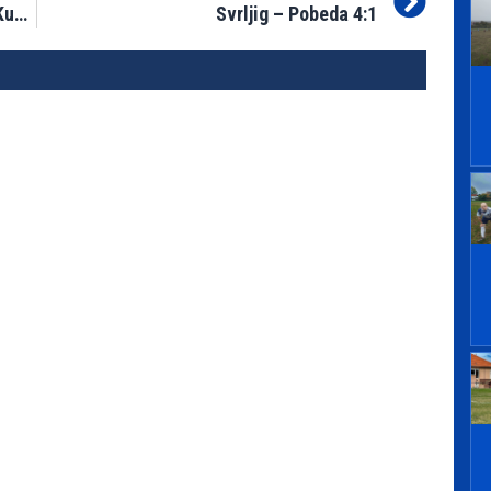
ODLIČNA VEST: FK ,,Svrljig“ u finalu Kupa FSA
Svrljig – Pobeda 4:1