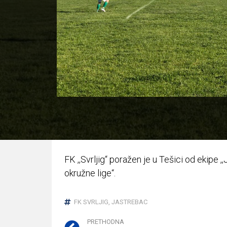
FK ,,Svrljig“ poražen je u Tešici od ekipe ,
okružne lige“.
FK SVRLJIG
,
JASTREBAC
PRETHODNA