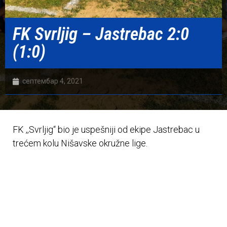
FK Svrljig – Jastrebac 2:0
(1:0)
септембар 4, 2021
FK ,,Svrljig“ bio je uspešniji od ekipe Jastrebac u
trećem kolu Nišavske okružne lige.