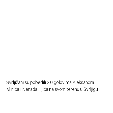
Svrljižani su pobedili 2:0 golovima Aleksandra
Minića i Nenada Ilijića na svom terenu u Svrljigu.