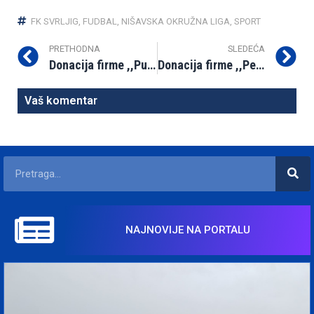
FK SVRLJIG
,
FUDBAL
,
NIŠAVSKA OKRUŽNA LIGA
,
SPORT
PRETHODNA
SLEDEĆA
Donacija firme ,,Put Inženjering“ Fudbalskom klubu
Donacija firme ,,Petrović DOO“ Fudbalskom klubu
Vaš komentar
NAJNOVIJE NA PORTALU