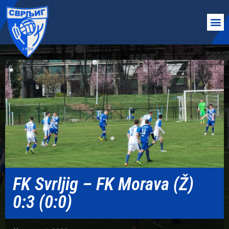
FK Svrljig – FK Morava (Ž)
0:3 (0:0)