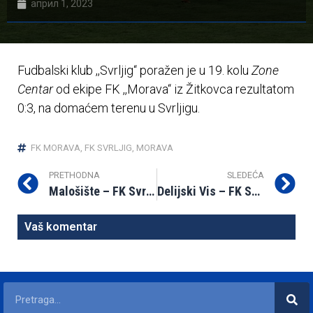
април 1, 2023
Fudbalski klub ,,Svrljig“ poražen je u 19. kolu
Zone
Centar
od ekipe FK ,,Morava“ iz Žitkovca rezultatom
0:3, na domaćem terenu u Svrljigu.
FK MORAVA
,
FK SVRLJIG
,
MORAVA
PRETHODNA
SLEDEĆA
Malošište – FK Svrljig 3:0 (1:0)
Delijski Vis – FK Svrljig 2:1 (0:0)
Vaš komentar