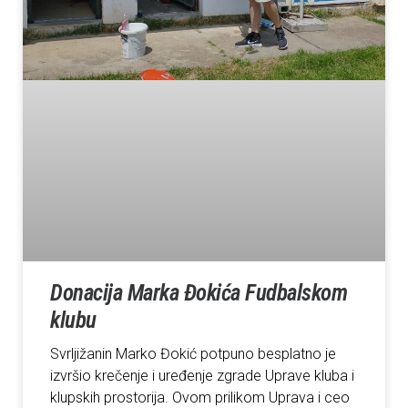
Donacija Marka Đokića Fudbalskom
klubu
Svrljižanin Marko Đokić potpuno besplatno je
izvršio krečenje i uređenje zgrade Uprave kluba i
klupskih prostorija. Ovom prilikom Uprava i ceo