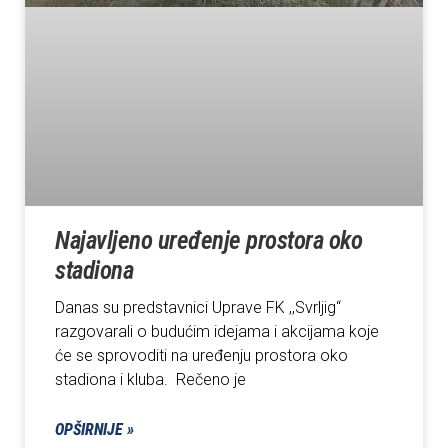
Najavljeno uređenje prostora oko
stadiona
Danas su predstavnici Uprave FK ,,Svrljig“
razgovarali o budućim idejama i akcijama koje
će se sprovoditi na uređenju prostora oko
stadiona i kluba. Rečeno je
OPŠIRNIJE »