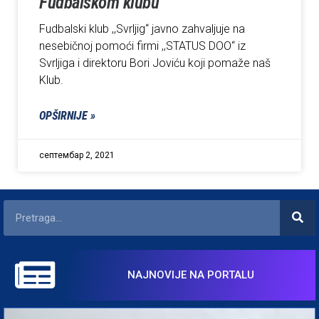
Fudbalskom klubu
Fudbalski klub ,,Svrljig“ javno zahvaljuje na
nesebičnoj pomoći firmi ,,STATUS DOO“ iz
Svrljiga i direktoru Bori Joviću koji pomaže naš
Klub.
OPŠIRNIJE »
септембар 2, 2021
NAJNOVIJE NA PORTALU