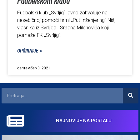
Fudbalskom klubu
Fudbalski klub ,,Svrljig“ javno zahvaljuje na
nesebičnoj pomoći firmi ,,Put Inženjering“ Niš,
vlasnika iz Svrljiga Srđana Milenovića koji
pomaže FK ,,Svrljig“.
OPŠIRNIJE »
септембар 3, 2021
NAJNOVIJE NA PORTALU