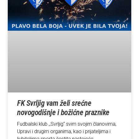
FK Svrljig vam želi srećne
novogodišnje i božićne praznike
Fudbalski klub ,,Svrljig“ svim svojim članovima,
Upravi i drugim organima, kao i prijateljima i
ljubiteljima sporta čestita nastojeće