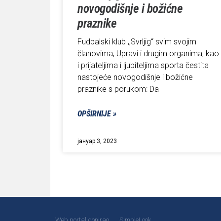
novogodišnje i božićne
praznike
Fudbalski klub ,,Svrljig“ svim svojim
članovima, Upravi i drugim organima, kao
i prijateljima i ljubiteljima sporta čestita
nastojeće novogodišnje i božićne
praznike s porukom: Da
OPŠIRNIJE »
јануар 3, 2023
Web portal donirao
SimpleLook