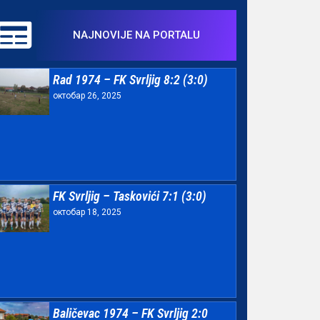
NAJNOVIJE NA PORTALU
Rad 1974 – FK Svrljig 8:2 (3:0)
октобар 26, 2025
FK Svrljig – Taskovići 7:1 (3:0)
октобар 18, 2025
Baličevac 1974 – FK Svrljig 2:0