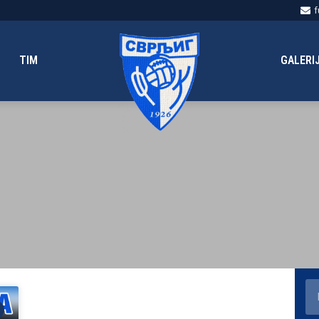
f
TIM
GALERI