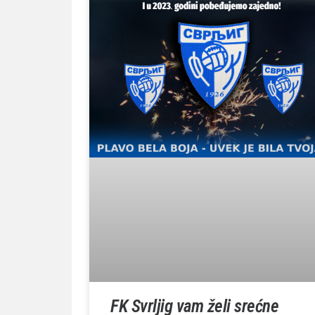
FK Svrljig vam želi srećne