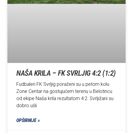
NAŠA KRILA – FK SVRLJIG 4:2 (1:2)
Fudbaleri FK Svrljig poraženi su u petom kolu
Zone Centar na gostujućem terenu u Belotincu
od ekipe Naša krila rezultatom 4:2. Svrljižani su
dobro ušli
OPŠIRNIJE »