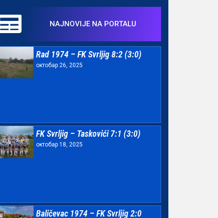
NAJNOVIJE NA PORTALU
Rad 1974 – FK Svrljig 8:2 (3:0)
октобар 26, 2025
FK Svrljig – Taskovići 7:1 (3:0)
октобар 18, 2025
Baličevac 1974 – FK Svrljig 2:0