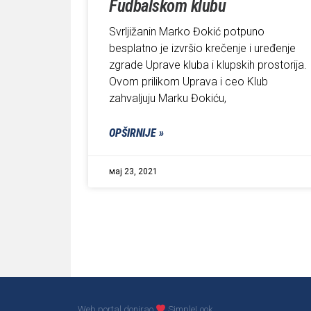
Fudbalskom klubu
Svrljižanin Marko Đokić potpuno
besplatno je izvršio krečenje i uređenje
zgrade Uprave kluba i klupskih prostorija.
Ovom prilikom Uprava i ceo Klub
zahvaljuju Marku Đokiću,
OPŠIRNIJE »
мај 23, 2021
Web portal donirao
SimpleLook