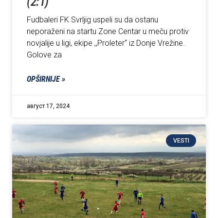
(2:1)
Fudbaleri FK Svrljig uspeli su da ostanu
neporaženi na startu Zone Centar u meču protiv
novjalije u ligi, ekipe ,,Proleter“ iz Donje Vrežine.
Golove za
OPŠIRNIJE »
август 17, 2024
VESTI