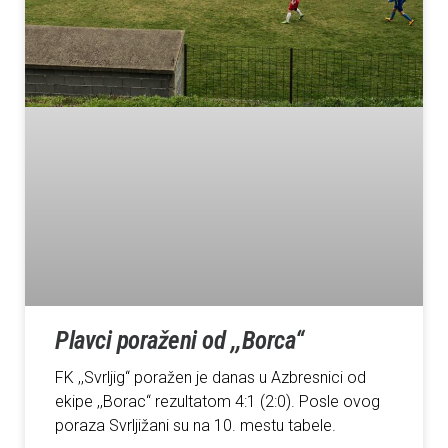
Plavci poraženi od ,,Borca“
FK ,,Svrljig“ poražen je danas u Azbresnici od
ekipe ,,Borac“ rezultatom 4:1 (2:0). Posle ovog
poraza Svrljižani su na 10. mestu tabele.