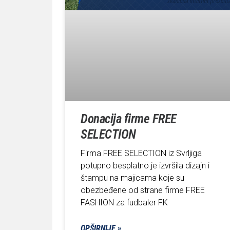
Donacija firme FREE
SELECTION
Firma FREE SELECTION iz Svrljiga
potupno besplatno je izvršila dizajn i
štampu na majicama koje su
obezbeđene od strane firme FREE
FASHION za fudbaler FK
OPŠIRNIJE »