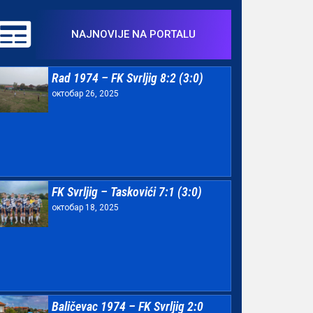
NAJNOVIJE NA PORTALU
Rad 1974 – FK Svrljig 8:2 (3:0)
октобар 26, 2025
FK Svrljig – Taskovići 7:1 (3:0)
октобар 18, 2025
Baličevac 1974 – FK Svrljig 2:0