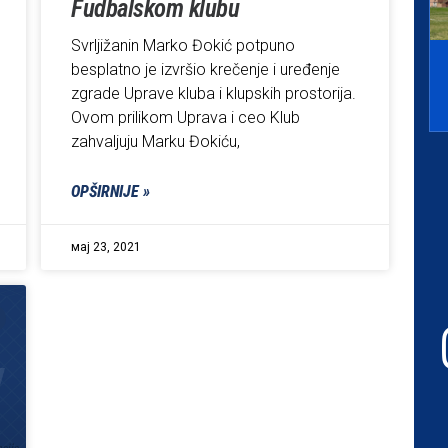
Fudbalskom klubu
Svrljižanin Marko Đokić potpuno
besplatno je izvršio krečenje i uređenje
zgrade Uprave kluba i klupskih prostorija.
Ovom prilikom Uprava i ceo Klub
zahvaljuju Marku Đokiću,
OPŠIRNIJE »
мај 23, 2021