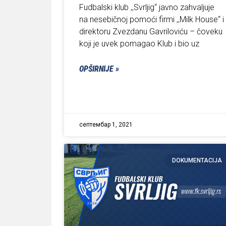
Fudbalski klub ,,Svrljig“ javno zahvaljuje
na nesebičnoj pomoći firmi ,,Milk House“ i
direktoru Zvezdanu Gavriloviću – čoveku
koji je uvek pomagao Klub i bio uz
OPŠIRNIJE »
септембар 1, 2021
DOKUMENTACIJA