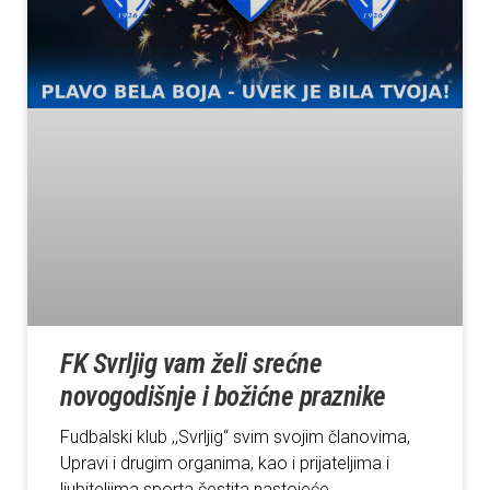
FK Svrljig vam želi srećne
novogodišnje i božićne praznike
Fudbalski klub ,,Svrljig“ svim svojim članovima,
Upravi i drugim organima, kao i prijateljima i
ljubiteljima sporta čestita nastojeće