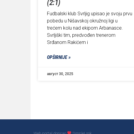
(2:1)
Fudbalski klub Svrljig upisao je svoju prvu
pobedu u Nišavskoj okružnoj ligi u
trećem kolu nad ekipom Arbanasce.
Svrljiški tim, predvođen trenerom
Srđanom Rakićem i
OPŠIRNIJE »
август 30, 2025
Web portal donirao
SimpleLook