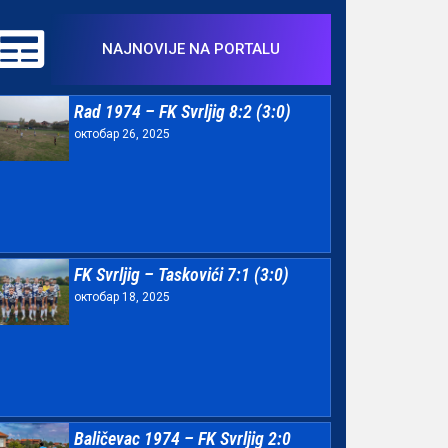
NAJNOVIJE NA PORTALU
Rad 1974 – FK Svrljig 8:2 (3:0)
октобар 26, 2025
FK Svrljig – Taskovići 7:1 (3:0)
октобар 18, 2025
Baličevac 1974 – FK Svrljig 2:0