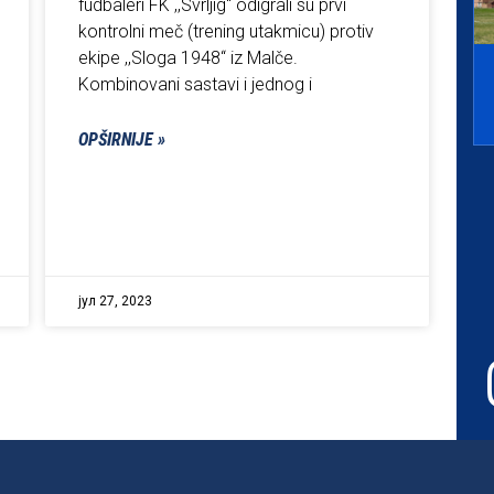
fudbaleri FK ,,Svrljig“ odigrali su prvi
kontrolni meč (trening utakmicu) protiv
ekipe ,,Sloga 1948“ iz Malče.
Kombinovani sastavi i jednog i
OPŠIRNIJE »
јул 27, 2023