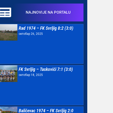
NAJNOVIJE NA PORTALU
Rad 1974 – FK Svrljig 8:2 (3:0)
октобар 26, 2025
FK Svrljig – Taskovići 7:1 (3:0)
октобар 18, 2025
Baličevac 1974 – FK Svrljig 2:0