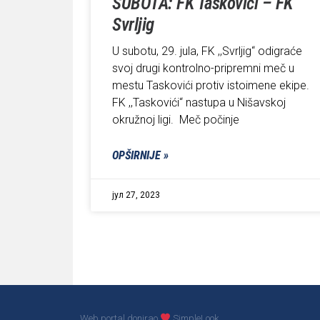
SUBOTA: FK Taskovići – FK
Svrljig
U subotu, 29. jula, FK ,,Svrljig“ odigraće
svoj drugi kontrolno-pripremni meč u
mestu Taskovići protiv istoimene ekipe.
FK ,,Taskovići“ nastupa u Nišavskoj
okružnoj ligi. Meč počinje
OPŠIRNIJE »
јул 27, 2023
Web portal donirao
SimpleLook