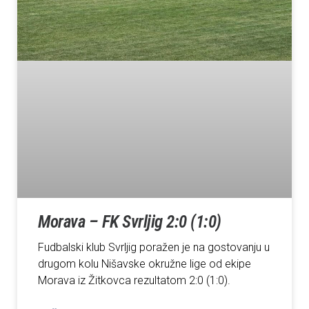
Morava – FK Svrljig 2:0 (1:0)
Fudbalski klub Svrljig poražen je na gostovanju u
drugom kolu Nišavske okružne lige od ekipe
Morava iz Žitkovca rezultatom 2:0 (1:0).