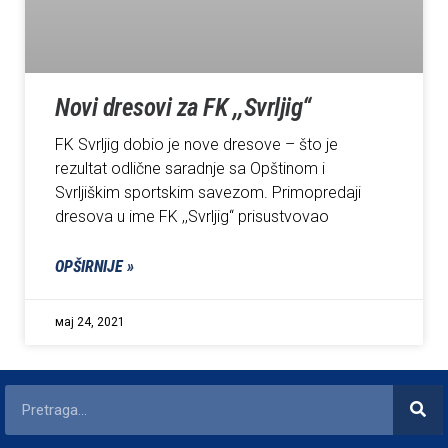
Novi dresovi za FK ,,Svrljig“
FK Svrljig dobio je nove dresove – što je
rezultat odlične saradnje sa Opštinom i
Svrljiškim sportskim savezom. Primopredaji
dresova u ime FK ,,Svrljig“ prisustvovao
OPŠIRNIJE »
мај 24, 2021