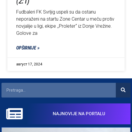
(2:1)
Fudbaleri FK Svrljig uspeli su da ostanu
neporaženi na startu Zone Centar u meču protiv
novjalije u ligi, ekipe ,,Proleter“ iz Donje Vrežine.
Golove za
OPŠIRNIJE »
август 17, 2024
NAJNOVIJE NA PORTALU