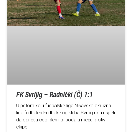
FK Svrljig – Radnički (Č) 1:1
U petom kolu fudbalske lige Nišavska okružna
liga fudbaleri Fudbalskog kluba Svrljig nisu uspeli
da odnesu ceo plen i tri boda u meču protiv
ekipe