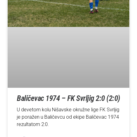
Baličevac 1974 – FK Svrljig 2:0 (2:0)
U devetom kolu Nišavske okružne lige FK Svrljig
je poražen u Baličevcu od ekipe Baličevac 1974
rezultatom 2:0.