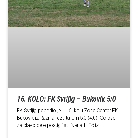
16. KOLO: FK Svrljig – Bukovik 5:0
FK Svrljig pobedio je u 16. kolu Zone Centar FK
Bukovik iz Ražnja rezultatom 5:0 (4:0). Golove
za plavo bele postigli su: Nenad Ilijić iz