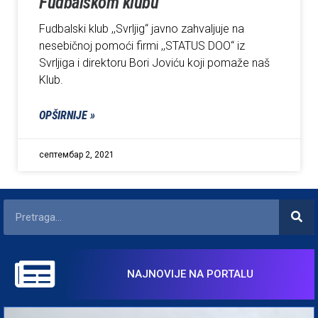
Fudbalskom klubu
Fudbalski klub ,,Svrljig“ javno zahvaljuje na
nesebičnoj pomoći firmi ,,STATUS DOO“ iz
Svrljiga i direktoru Bori Joviću koji pomaže naš
Klub.
OPŠIRNIJE »
септембар 2, 2021
NAJNOVIJE NA PORTALU