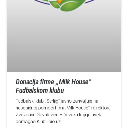
Donacija firme ,,Milk House“
Fudbalskom klubu
Fudbalski klub ,,Svrljig“ javno zahvaljuje na
nesebičnoj pomoći firmi ,,Milk House“ i direktoru
Zvezdanu Gavriloviću – čoveku koji je uvek
pomagao Klub i bio uz